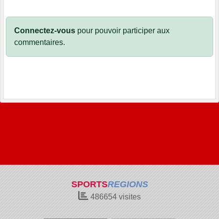
Connectez-vous
pour pouvoir participer aux
commentaires.
SPORTS
REGIONS
486654
visites