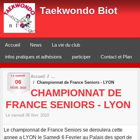
Panneau de gestion des cookies
Taekwondo Biot
Accueil
News
La vie du club
infos pratiques et adhésions
participer
Contact et Plan
Le
samedi
Accueil
06
Championnat de France Seniors - LYON
FÉVR.
2010
CHAMPIONNAT DE
FRANCE SENIORS - LYON
Le
samedi
06
févr.
2010
Le championnat de France Seniors se deroulera cette
annee a LYON le Samedi 6 Fevrier au Palais des sport de