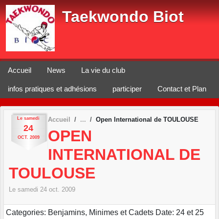
Panneau de gestion des cookies
Taekwondo Biot
Accueil
News
La vie du club
infos pratiques et adhésions
participer
Contact et Plan
Le
samedi
Accueil
Open International de TOULOUSE
24
OPEN
OCT.
2009
INTERNATIONAL DE
TOULOUSE
Le
samedi
24
oct.
2009
Categories: Benjamins, Minimes et Cadets Date: 24 et 25