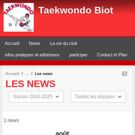
Panneau de gestion des cookies
Taekwondo Biot
Accueil
News
La vie du club
infos pratiques et adhésions
participer
Contact et Plan
Accueil
Les news
LES NEWS
1 news
août