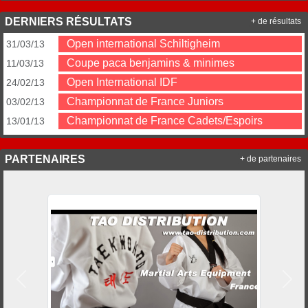
DERNIERS RÉSULTATS
+ de résultats
Open international Schiltigheim
31/03/13
Coupe paca benjamins & minimes
11/03/13
Open International IDF
24/02/13
Championnat de France Juniors
03/02/13
Championnat de France Cadets/Espoirs
13/01/13
PARTENAIRES
+ de partenaires
Précedent
Suiv