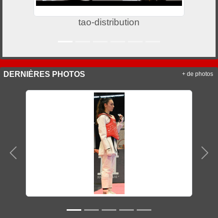
tao-distribution
DERNIÈRES PHOTOS
+ de photos
Précedent
Sui