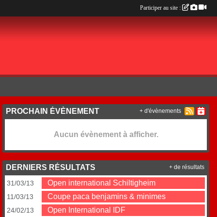
Participer au site :
PROCHAIN ÉVÈNEMENT
+ d'évènements
Aucun évènement à afficher.
DERNIERS RÉSULTATS
+ de résultats
Open international Schiltigheim
31/03/13
Coupe paca benjamins & minimes
11/03/13
Open International IDF
24/02/13