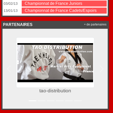
Championnat de France Juniors
03/02/13
Championnat de France Cadets/Espoirs
13/01/13
PARTENAIRES
+ de partenaires
Précedent
Suivan
Verrerie d'Art Pierini