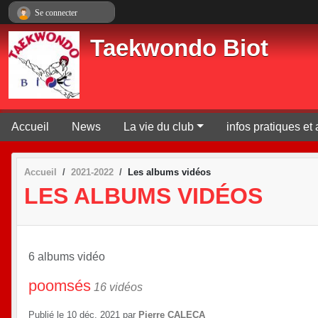
Panneau de gestion des cookies
Se connecter
Taekwondo Biot
Accueil
News
La vie du club
infos pratiques e
Accueil
2021-2022
Les albums vidéos
LES ALBUMS VIDÉOS
6 albums vidéo
poomsés
16 vidéos
Publié le
10 déc. 2021
par
Pierre CALECA