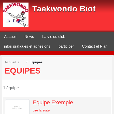
Panneau de gestion des cookies
Taekwondo Biot
Accueil
News
La vie du club
infos pratiques et adhésions
participer
Contact et Plan
Accueil
Equipes
EQUIPES
1 équipe
Equipe Exemple
Lire la suite