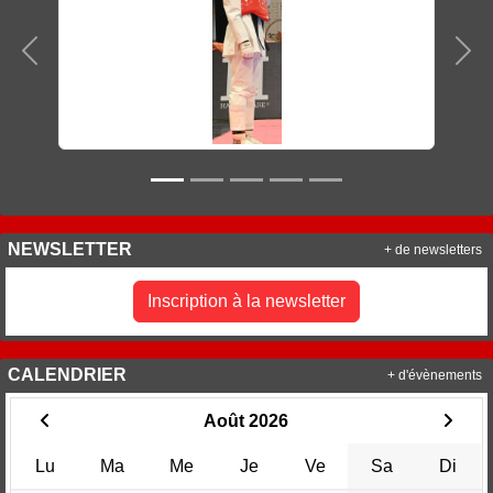
Précedent
Sui
NEWSLETTER
+ de newsletters
Inscription à la newsletter
CALENDRIER
+ d'évènements
Août 2026
Lu
Ma
Me
Je
Ve
Sa
Di