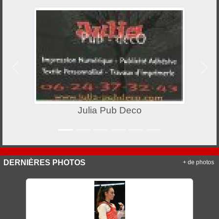
Précedent
Suiv
Julia Pub Deco
DERNIÈRES PHOTOS
+ de photos