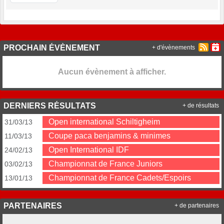
PROCHAIN ÉVÈNEMENT
+ d'évènements
Aucun évènement à afficher.
DERNIERS RÉSULTATS
+ de résultats
Open international Schiltigheim
31/03/13
Coupe paca benjamins & minimes
11/03/13
Open International IDF
24/02/13
Championnat de France Juniors
03/02/13
Championnat de France Cadets/Espoirs
13/01/13
PARTENAIRES
+ de partenaires